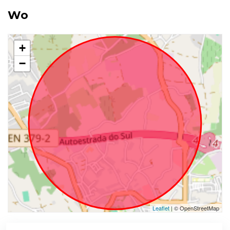
Wo
+
−
Leaflet
| © OpenStreetMap