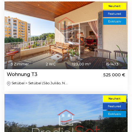
Neuheit
Featured
Exklusiv
3 Zimmer
2 WC
123,00 m²
IS-1473
Wohnung T3
525 000 €
Setúbal > Setúbal (São Julião, N...
Neuheit
Featured
Exklusiv