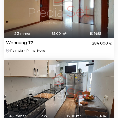
2 Zimmer
85,00 m²
IS-1485
Wohnung T2
284 000 €
Palmela > Pinhal Novo
4 Zimmer
2 WC
105,00 m²
IS-1484