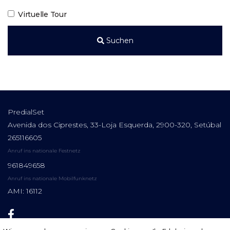
Virtuelle Tour
Suchen
PredialSet
Avenida dos Ciprestes, 33-Loja Esquerda, 2900-320, Setúbal
265116605
Anruf ins nationale Festnetz
961849658
Anruf ins nationale Mobilfunknetz
AMI: 16112