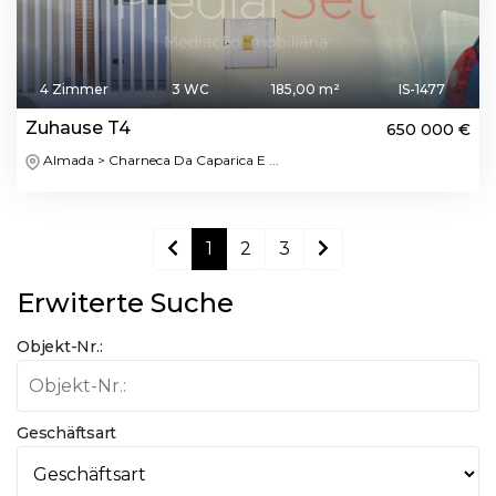
4 Zimmer
3 WC
185,00 m²
IS-1477
Zuhause T4
650 000 €
Almada > Charneca Da Caparica E ...
1
2
3
Erwiterte Suche
Objekt-Nr.:
Geschäftsart