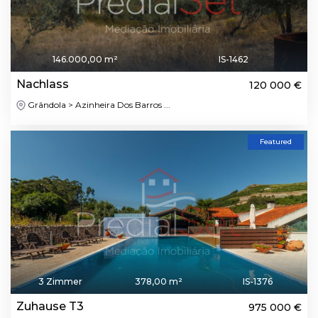
146.000,00 m²
IS-1462
Nachlass
120 000 €
Grândola > Azinheira Dos Barros ...
Featured
3 Zimmer
378,00 m²
IS-1376
Zuhause T3
975 000 €