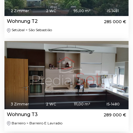
2 Zimmer
2 WC
95,00 m²
IS-1481
Wohnung T2
285 000 €
Setúbal > São Sebastião
3 Zimmer
2 WC
111,00 m²
IS-1480
Wohnung T3
289 000 €
Barreiro > Barreiro E Lavradio