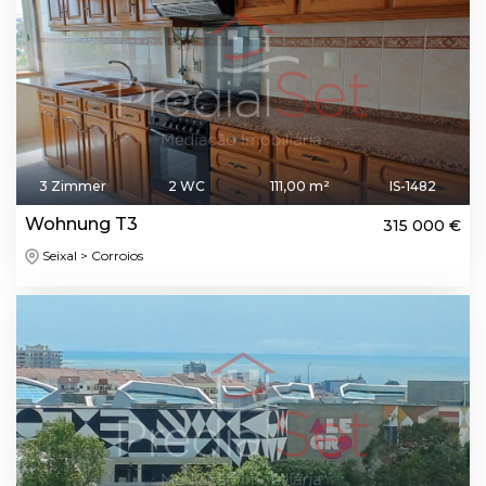
3 Zimmer
2 WC
111,00 m²
IS-1482
Wohnung T3
315 000 €
Seixal > Corroios