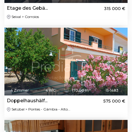
Etage des Gebä...
315 000 €
Seixal > Corroios
4 Zimmer
4 WC
170,00 m²
IS-1483
Doppelhaushälf...
575 000 €
Setúbal > Pontes - Gâmbia - Alto...