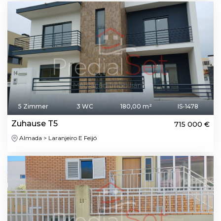
5 Zimmer
3 WC
180,00 m²
IS-1478
Zuhause T5
715 000 €
Almada > Laranjeiro E Feijó