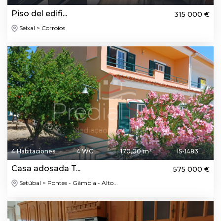
Piso del edifi...
315 000 €
Seixal > Corroios
4 Habitaciones
4 WC
170,00 m²
IS-1483
Casa adosada T...
575 000 €
Setúbal > Pontes - Gâmbia - Alto...