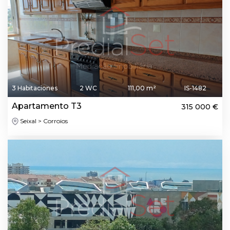
3 Habitaciones
2 WC
111,00 m²
IS-1482
Apartamento T3
315 000 €
Seixal > Corroios