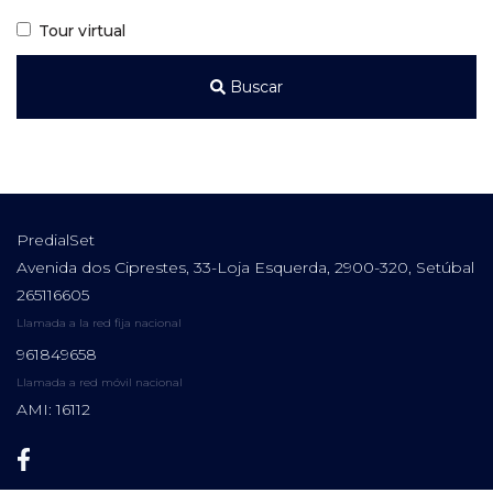
Tour virtual
Buscar
PredialSet
Avenida dos Ciprestes, 33-Loja Esquerda, 2900-320, Setúbal
265116605
Llamada a la red fija nacional
961849658
Llamada a red móvil nacional
AMI: 16112