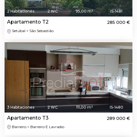
2 Habitaciones
2 WC
95,00 m²
IS-1481
Apartamento T2
285 000 €
Setúbal > São Sebastião
3 Habitaciones
2 WC
111,00 m²
IS-1480
Apartamento T3
289 000 €
Barreiro > Barreiro E Lavradio