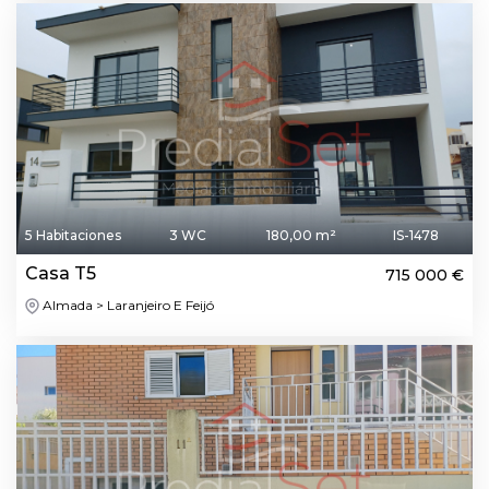
5 Habitaciones
3 WC
180,00 m²
IS-1478
Casa T5
715 000 €
Almada > Laranjeiro E Feijó