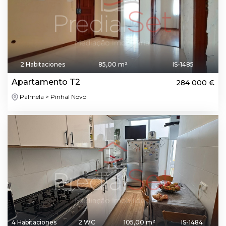
2 Habitaciones
85,00 m²
IS-1485
Apartamento T2
284 000 €
Palmela > Pinhal Novo
4 Habitaciones
2 WC
105,00 m²
IS-1484