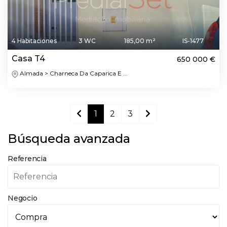
4 Habitaciones
3 WC
185,00 m²
IS-1477
Casa T4
650 000 €
Almada > Charneca Da Caparica E ...
1
2
3
Búsqueda avanzada
Referencia
Negocio