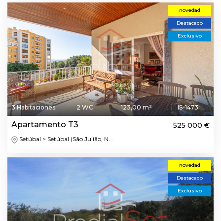
novedad
Destacado
Exclusivo
3 Habitaciones
2 WC
123,00 m²
IS-1473
Apartamento T3
525 000 €
Setúbal > Setúbal (São Julião, N...
novedad
Destacado
Exclusivo