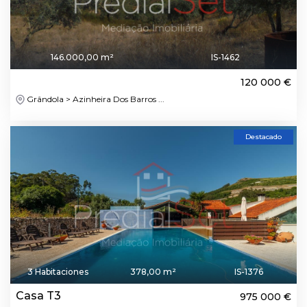
146.000,00 m²
IS-1462
120 000 €
Grândola > Azinheira Dos Barros ...
Destacado
3 Habitaciones
378,00 m²
IS-1376
Casa T3
975 000 €